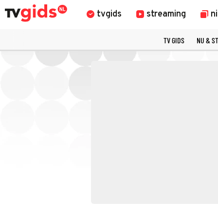
tvgids
streaming
n
TV GIDS
NU & S