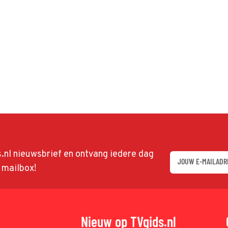
ds.nl nieuwsbrief en ontvang iedere dag
w mailbox!
Nieuw op TVgids.nl