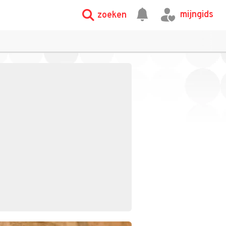
mijngids
zoeken