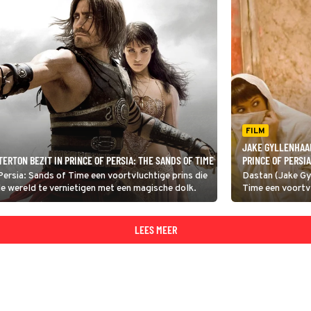
FILM
JAKE GYLLENHAAL
ERTON BEZIT IN PRINCE OF PERSIA: THE SANDS OF TIME
PRINCE OF PERSIA
 Persia: Sands of Time een voortvluchtige prins die
Dastan (Jake Gyl
de wereld te vernietigen met een magische dolk.
Time een voortvl
schurk. Deze dre
magische dolk.
LEES MEER