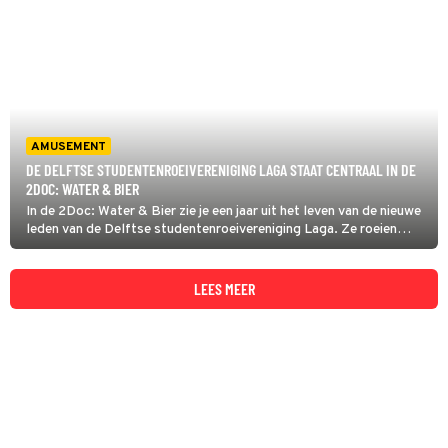
AMUSEMENT
DE DELFTSE STUDENTENROEIVERENIGING LAGA STAAT CENTRAAL IN DE
2DOC: WATER & BIER
In de 2Doc: Water & Bier zie je een jaar uit het leven van de nieuwe
leden van de Delftse studentenroeivereniging Laga. Ze roeien
keihard om de allerbeste te zijn. Daarna feesten ze nog harder,
want bij Laga bouwt men vriendschappen voor het leven op.
LEES MEER