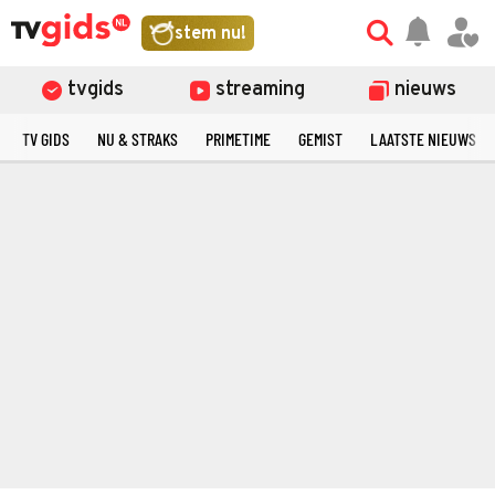
stem nu!
tvgids
streaming
nieuws
TV GIDS
NU & STRAKS
PRIMETIME
GEMIST
LAATSTE NIEUWS