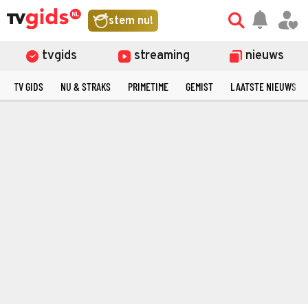
stem nu!
tvgids
streaming
nieuws
TV GIDS
NU & STRAKS
PRIMETIME
GEMIST
LAATSTE NIEUWS