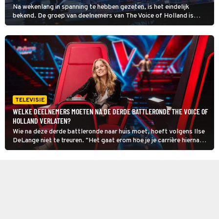
Na wekenlang in spanning te hebben gezeten, is het eindelijk
bekend. De groep van deelnemers van The Voice of Holland is
uitgedund naar vier: de finalisten.
TELEVISIE
WELKE DEELNEMERS MOETEN NA DE DERDE BATTLERONDE THE VOICE OF
HOLLAND VERLATEN?
Wie na deze derde battleronde naar huis moet, hoeft volgens Ilse
DeLange niet te treuren. "Het gaat erom hoe je je carrière hierna
uitstippelt." Zo won Duncan Laurence niet The Voice of Holland,
maar wel het Songfestival.