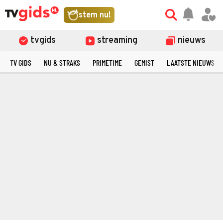
stem nu!
tvgids
streaming
nieuws
TV GIDS
NU & STRAKS
PRIMETIME
GEMIST
LAATSTE NIEUWS