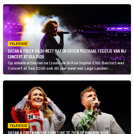
TELEVISIE
SUZAN & FREEK EN DI-RECT MAKEN ER EEN MUZIKAAL FEESTJE VAN BIJ
CONCERT AT SEA 2026
Op enkele artiesten na (zoals de Britse Sophie Ellis-Bextor) was
Concert at Sea 2026 ook dit jaar weer een Lage Landen-
aangelegenheid waarbij Bløf een thuiswedstrijd speelde en
Pommelien Thijs België vertegenwoordigde.
TELEVISIE
SUZAN & FREEK EN THE CURE LIVE TE ZIEN OP PINKPOP 2026