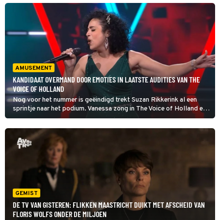
team van Suzan en Freek. Maar wie zitten daar ook alweer allemaal
in?
AMUSEMENT
KANDIDAAT OVERMAND DOOR EMOTIES IN LAATSTE AUDITIES VAN THE
VOICE OF HOLLAND
Nog voor het nummer is geëindigd trekt Suzan Rikkerink al een
sprintje naar het podium. Vanessa zong in The Voice of Holland een
versie van Bohemian Rhapsody en Suzan en Freek draaiden. Een
droom die uitkomt en in het nummer breekt ze.
GEMIST
DE TV VAN GISTEREN: FLIKKEN MAASTRICHT DUIKT MET AFSCHEID VAN
FLORIS WOLFS ONDER DE MILJOEN