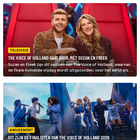
GelreDome.
TELEVISIE
THE VOICE OF HOLLAND GAAT DOOR, MÉT SUZAN EN FREEK
Suzan en Freek zijn dit seizoen van The Voice of Holland, waarvan
de finale komende vrijdag wordt uitgezonden, voor het eerst als
coaches te zien en dat is het tweetal goed bevallen. Zo goed zelfs
dat ze ook mee zullen werken aan een volgend seizoen. Lees snel
verder.
AMUSEMENT
DIT ZIJN DE FINALISTEN VAN THE VOICE OF HOLLAND 2026