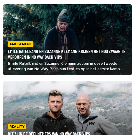
AMUSEMENT
EMILE RATELBAND EN SUZANNE KLEMANN KRIJGEN HET NOG ZWAAR TE
VERDUREN IN NO WAY BACK VIPS
Emile Ratelband en Suzanne Klemann zetten in deze tweede
aflevering van No Way Back hun tentjes op in het eerste kamp.
Terwijl zij te maken krijgen met diverse uitdagingen, begint de rest
van de groep aan een tien uur lange tocht naar de volgende
bestemming.
REALITY
DIT ZIJN DE DEELNEMERS VAN NO WAY BACK VIPS