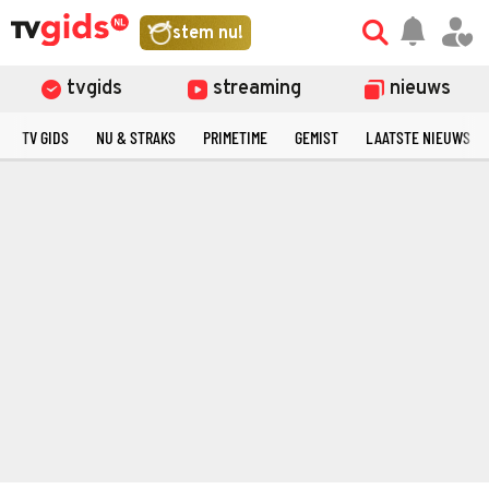
stem nu!
tvgids
streaming
nieuws
TV GIDS
NU & STRAKS
PRIMETIME
GEMIST
LAATSTE NIEUWS