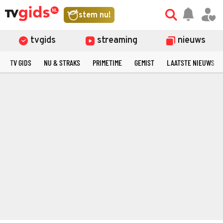
stem nu!
tvgids
streaming
nieuws
TV GIDS
NU & STRAKS
PRIMETIME
GEMIST
LAATSTE NIEUWS