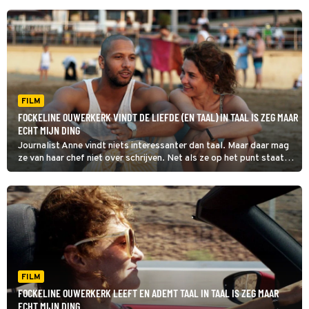
FILM
FOCKELINE OUWERKERK VINDT DE LIEFDE (EN TAAL) IN TAAL IS ZEG MAAR
ECHT MIJN DING
Journalist Anne vindt niets interessanter dan taal. Maar daar mag
ze van haar chef niet over schrijven. Net als ze op het punt staat
ontslag te nemen mag ze op een persreisje, waar ze in Taal Is Zeg
Maar Echt Mijn Ding samen met een knappe fotograaf de wereld
rondreist.
FILM
FOCKELINE OUWERKERK LEEFT EN ADEMT TAAL IN TAAL IS ZEG MAAR
ECHT MIJN DING