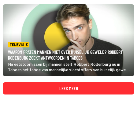
TELEVISIE
WAAROM PRATEN MANNEN NIET OVER HUISELIJK GEWELD? ROBBERT
RODENBURG ZOEKT ANTWOORDEN IN TABOES
Na eetstoornissen bij mannen stelt Robbert Rodenburg nu in
Taboes het taboe van mannelijke slachtoffers van huiselijk geweld
aan de kaak. Veel van deze slachtoffers doen geen aangifte bij de
politie, vaak simpelweg uit schaamte.
LEES MEER