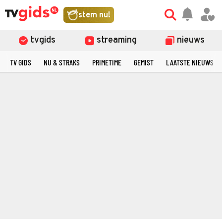
stem nu!
tvgids
streaming
nieuws
TV GIDS
NU & STRAKS
PRIMETIME
GEMIST
LAATSTE NIEUWS