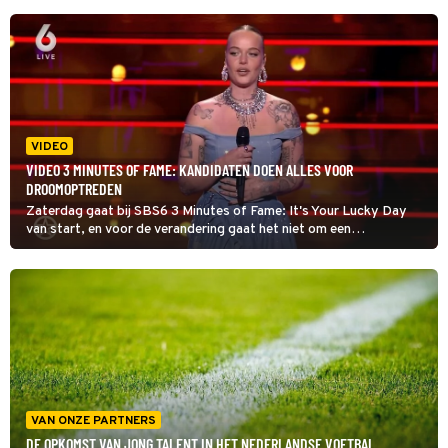
VIDEO
VIDEO 3 MINUTES OF FAME: KANDIDATEN DOEN ALLES VOOR
DROOMOPTREDEN
Zaterdag gaat bij SBS6 3 Minutes of Fame: It's Your Lucky Day
van start, en voor de verandering gaat het niet om een
talentenjacht. Coaches Roxeanne Hazes en Mart Hoogkamer
vertellen bij Shownieuws dat de onontdekte talenten de kans
krijgen om een droomoptreden te geven. Alles kan, maar lukt het
de kandidaten om de zenuwen onder controle te houden?
VAN ONZE PARTNERS
DE OPKOMST VAN JONG TALENT IN HET NEDERLANDSE VOETBAL