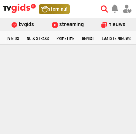
stem nu!
tvgids
streaming
nieuws
TV GIDS
NU & STRAKS
PRIMETIME
GEMIST
LAATSTE NIEUWS