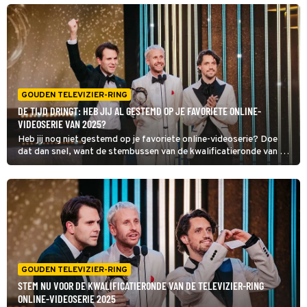
GOUDEN TELEVIZIER-RING
DE TIJD DRINGT: HEB JIJ AL GESTEMD OP JE FAVORIETE ONLINE-
VIDEOSERIE VAN 2025?
Heb jij nog niet gestemd op je favoriete online-videoserie? Doe
dat dan snel, want de stembussen van de kwalificatieronde van de
Televizier-Ring Online-videoserie 2025 sluiten woensdag om
10:00 uur!
GOUDEN TELEVIZIER-RING
STEM NU VOOR DE KWALIFICATIERONDE VAN DE TELEVIZIER-RING
ONLINE-VIDEOSERIE 2025