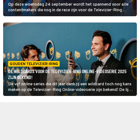
Op deze woensdag 24 september wordt het spannend voor alle
contentmakers die nog in de race zijn voor de Televizier-Ring
Online-videoserie 2025. Shownieuws onthult namelijk de drie
genomineerden in deze categorie.
GOUDEN TELEVIZIER-RING
DE WILDCARDS VOOR DE TELEVIZIER-RING ONLINE-VIDEOSERIE 2025
ZIJN BEKEND!
De vijf online series die dit jaar dankzij een wildcard toch nog kans
maken op de Televizier-Ring Online-videoserie zijn bekend! De lijst
met 25 kanshebbers is daarmee compleet.