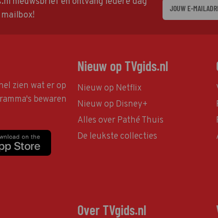
ds.nl nieuwsbrief en ontvang iedere dag
w mailbox!
Nieuw op TVgids.nl
nel zien wat er op
Nieuw op Netflix
ogramma's bewaren
Nieuw op Disney+
Alles over Pathé Thuis
De leukste collecties
Over TVgids.nl