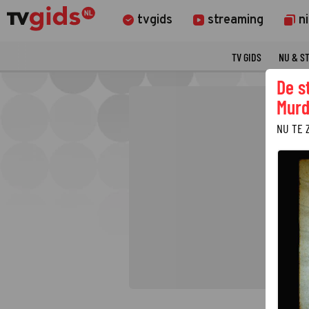
tvgids
streaming
n
TV GIDS
NU & S
De s
Murd
NU TE 