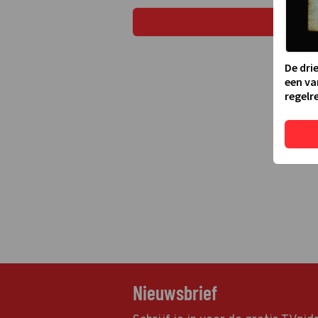
De dri
een va
regelre
Nieuwsbrief