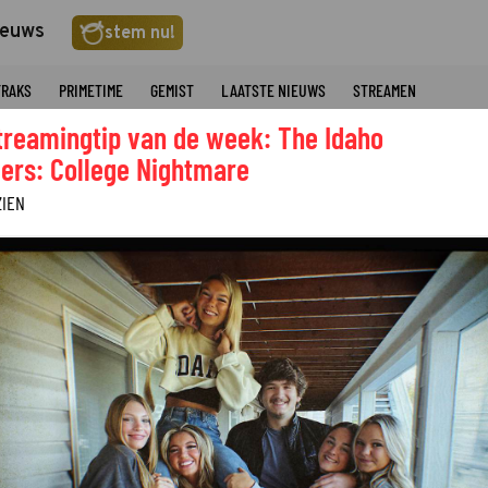
ieuws
stem nu!
TRAKS
PRIMETIME
GEMIST
LAATSTE NIEUWS
STREAMEN
treamingtip van de week: The Idaho
ers: College Nightmare
ZIEN