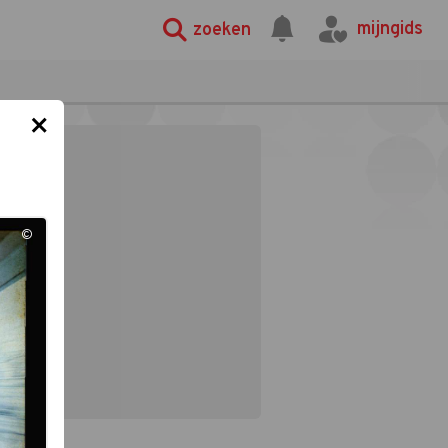
mijngids
zoeken
×
©