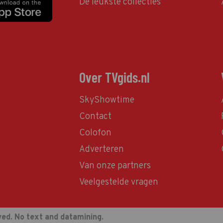
De leukste collecties
Over TVgids.nl
SkyShowtime
Contact
Colofon
Adverteren
Van onze partners
Veelgestelde vragen
ved. No text and datamining.