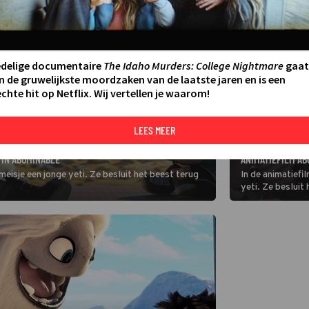
edelige documentaire
The Idaho Murders: College Nightmare
gaat
n de gruwelijkste moordzaken van de laatste jaren en is een
chte hit op Netflix. Wij vertellen je waarom!
LEES MEER
FILM
KRUIP MET HET H
 IN ABOMINABLE
ANIMATIEFILM A
meisje een jonge yeti. Ze besluit het beest terug
In de animatiefi
yeti. Ze besluit 
brengen.