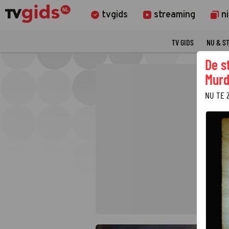
tvgids
streaming
n
TV GIDS
NU & S
De s
Murd
NU TE 