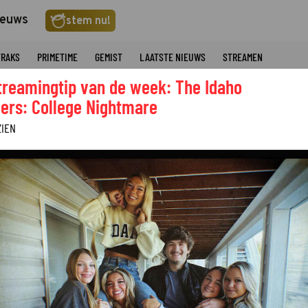
ieuws
stem nu!
TRAKS
PRIMETIME
GEMIST
LAATSTE NIEUWS
STREAMEN
treamingtip van de week: The Idaho
ers: College Nightmare
ZIEN