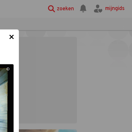
mijngids
zoeken
×
©