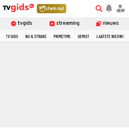
stem nu!
tvgids
streaming
nieuws
TV GIDS
NU & STRAKS
PRIMETIME
GEMIST
LAATSTE NIEUWS