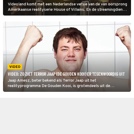
Videoland komt met een Nederlandse versie van de van oorsprong
Amerikaanse realityserie House of Villains. En de streamingdienst
heeft vandaag ook meteen de startdatum, presentator en cast
bekendgemaakt!
VIDEO
VIDEO: ZO ZIET TERROR JAAP (DE GOUDEN KOOI) ER TEGENWOORDIG UIT
Jaap Amesz, beter bekend als Terror Jaap uit het
realityprogramma De Gouden Kooi, is grotendeels uit de
publiciteit verdwenen. Toch zou daar volgens Tina Nijkamp
binnenkort verandering in kunnen komen en in de tussentijd maakt
de voormalige realityster zich druk over problemen op het
recreatiepark waar hij tegenwoordig woont.