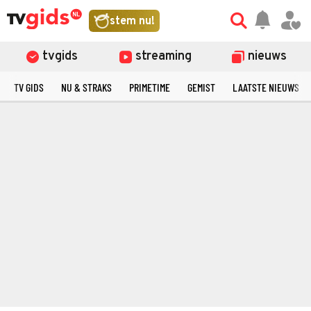
stem nu!
tvgids
streaming
nieuws
TV GIDS
NU & STRAKS
PRIMETIME
GEMIST
LAATSTE NIEUWS