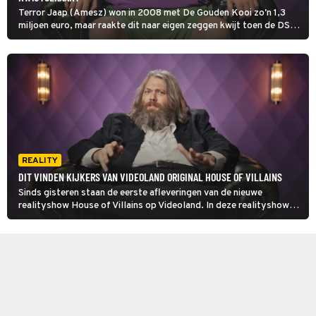
Terror Jaap (Amesz) won in 2008 met De Gouden Kooi zo'n 1,3
miljoen euro, maar raakte dit naar eigen zeggen kwijt toen de DSB-
bank een jaar later failliet ging. Daar blijkt nu echter niets van waar
te zijn.
REALITY
DIT VINDEN KIJKERS VAN VIDEOLAND ORIGINAL HOUSE OF VILLAINS
Sinds gisteren staan de eerste afleveringen van de nieuwe
realityshow House of Villains op Videoland. In deze realityshow
worden de grootste reality-schurken van Nederland samen
opgesloten in in één villa.