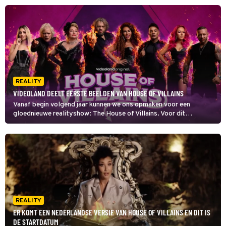
REALITY
VIDEOLAND DEELT EERSTE BEELDEN VAN HOUSE OF VILLAINS
Vanaf begin volgend jaar kunnen we ons opmaken voor een
gloednieuwe realityshow: The House of Villains. Voor dit
programma stopt Videoland acht iconische tv-schurken samen in
één villa. Dat belooft wat! De streamingdienst heeft vandaag de
eerste beelden gedeeld.
REALITY
ER KOMT EEN NEDERLANDSE VERSIE VAN HOUSE OF VILLAINS EN DIT IS
DE STARTDATUM