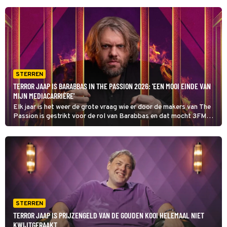
STERREN
TERROR JAAP IS BARABBAS IN THE PASSION 2026: 'EEN MOOI EINDE VAN
MIJN MEDIACARRIÈRE'
Elk jaar is het weer de grote vraag wie er door de makers van The
Passion is gestrikt voor de rol van Barabbas en dat mocht 3FM
donderdagochtend onthullen.
STERREN
TERROR JAAP IS PRIJZENGELD VAN DE GOUDEN KOOI HELEMAAL NIET
KWIJTGERAAKT