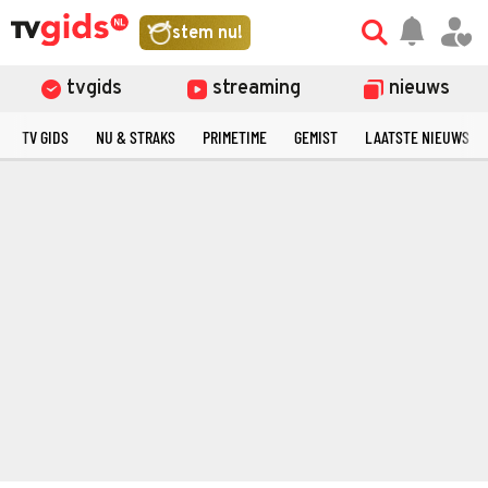
stem nu!
tvgids
streaming
nieuws
TV GIDS
NU & STRAKS
PRIMETIME
GEMIST
LAATSTE NIEUWS