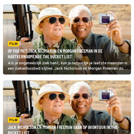
FILM
OP PAD MET JACK NICHOLSON EN MORGAN FREEMAN IN DE
HARTVERWARMENDE THE BUCKET LIST
Als je ongeneeslijk ziek bent, kun je natuurlijk je laatste maanden in
een ziekenhuisbed slijten. Jack Nicholson en Morgan Freeman doen
het anders in The Bucket List.
FILM
JACK NICHOLSON EN MORGAN FREEMAN GAAN OP AVONTUUR IN THE
BUCKET LIST