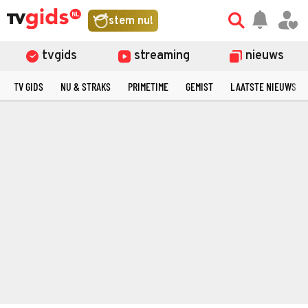
stem nu!
tvgids
streaming
nieuws
TV GIDS
NU & STRAKS
PRIMETIME
GEMIST
LAATSTE NIEUWS