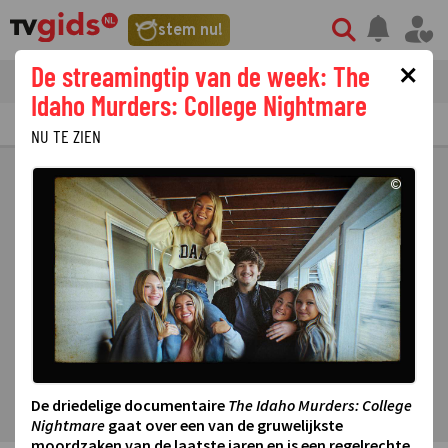
stem nu!
×
De streamingtip van de week: The
tvgids
streaming
nieuws
Idaho Murders: College Nightmare
TV GIDS
NU & STRAKS
PRIMETIME
GEMIST
LAATSTE NIEUWS
NU TE ZIEN
©
De driedelige documentaire
The Idaho Murders: College
Nightmare
gaat over een van de gruwelijkste
moordzaken van de laatste jaren en is een regelrechte