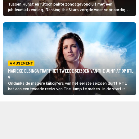
Tussen Kunst en Kitsch pakte zondagavond uit met een
jubileumuitzending, Ranking the Stars zorgde weer voor aardig
wat vuurwerk op RTL4 en hoe scoorde No way back VIPS? We
bespreken de TV van gisteren.
AMUSEMENT
MARIEKE ELSINGA TRAPT HET TWEEDE SEIZOEN VAN THE JUMP AF OP RTL
4
Ondanks de magere kijkcijfers van het eerste seizoen durft RTL
het aan een tweede reeks van The Jump te maken. In de start is
een wijziging te zien: deze keer nemen de deelnemers het in teams
tegen elkaar op.