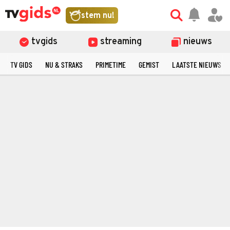
stem nu!
tvgids
streaming
nieuws
TV GIDS
NU & STRAKS
PRIMETIME
GEMIST
LAATSTE NIEUWS