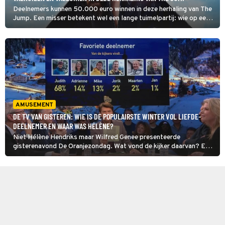
Deelnemers kunnen 50.000 euro winnen in deze herhaling van The
Jump. Een misser betekent wel een lange tuimelpartij: wie op een
vak met een verkeerd antwoord springt, komt terecht op een
valluik.
AMUSEMENT
DE TV VAN GISTEREN: WIE IS DE POPULAIRSTE WINTER VOL LIEFDE-
DEELNEMER EN WAAR WAS HÉLÈNE?
Niet Hélène Hendriks maar Wilfred Genee presenteerde
gisterenavond De Oranjezondag. Wat vond de kijker daarvan? En
hoe scoorden Beau op Zondag, waarin de populairste Winter vol
Liefde-deelnemers werden besproken, en Ranking the Stars?