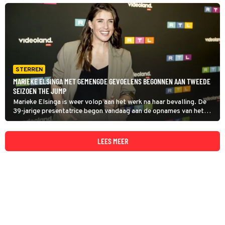
STERREN
MARIEKE ELSINGA MET GEMENGDE GEVOELENS BEGONNEN AAN TWEEDE
SEIZOEN THE JUMP
Marieke Elsinga is weer volop aan het werk na haar bevalling. De
39-jarige presentatrice begon vandaag aan de opnames van het
tweede seizoen van The jump en dat voelde toch als een sprong in
het diepe.
LEES MEER