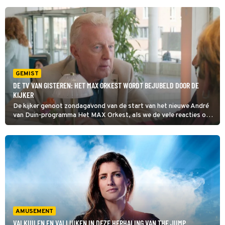
GEMIST
DE TV VAN GISTEREN: HET MAX ORKEST WORDT BEJUBELD DOOR DE
KIJKER
De kijker genoot zondagavond van de start van het nieuwe André
van Duin-programma Het MAX Orkest, als we de vele reacties op
sociale media tenminste mogen geloven. Op SBS6 waren nieuwe
afleveringen van de vooralsnog niet echt populaire tv-formats
Hart tegen Hart en Your Place or Mine te zien en ook stond er weer
een nieuwe Zomergasten geprogrammeerd. We bespreken de TV
van gisteren.
AMUSEMENT
VALKUILEN EN VALLUIKEN IN DEZE HERHALING VAN THE JUMP