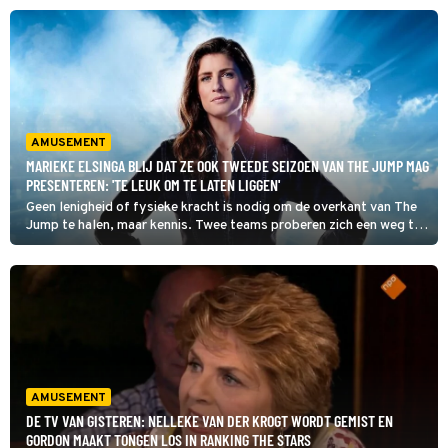
weg, want de stellingen worden steeds lastiger.
AMUSEMENT
MARIEKE ELSINGA BLIJ DAT ZE OOK TWEEDE SEIZOEN VAN THE JUMP MAG
PRESENTEREN: 'TE LEUK OM TE LATEN LIGGEN'
Geen lenigheid of fysieke kracht is nodig om de overkant van The
Jump te halen, maar kennis. Twee teams proberen zich een weg te
banen langs tien valkuilen om kans te maken op een geldprijs van
maar liefst 50.000 euro.
AMUSEMENT
DE TV VAN GISTEREN: NELLEKE VAN DER KROGT WORDT GEMIST EN
GORDON MAAKT TONGEN LOS IN RANKING THE STARS