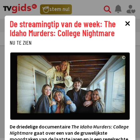
stem nu!
×
De streamingtip van de week: The
tvgids
streaming
nieuws
Idaho Murders: College Nightmare
TV GIDS
NU & STRAKS
PRIMETIME
GEMIST
LAATSTE NIEUWS
NU TE ZIEN
©
De driedelige documentaire
The Idaho Murders: College
Nightmare
gaat over een van de gruwelijkste
moordzaken van de laatste jaren en is een regelrechte