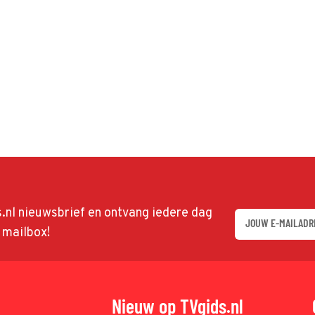
ds.nl nieuwsbrief en ontvang iedere dag
w mailbox!
Nieuw op TVgids.nl