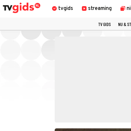
tvgids
streaming
n
TV GIDS
NU & S