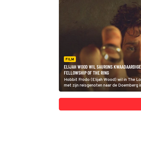
FILM
ELIJAH WOOD WIL SAURONS KWAADAARDIGE R
FELLOWSHIP OF THE RING
Hobbit Frodo (Elijah Wood) wil in The L
met zijn reisgenoten naar de Doemberg i
kwaadaardige en machtige ring te vernie