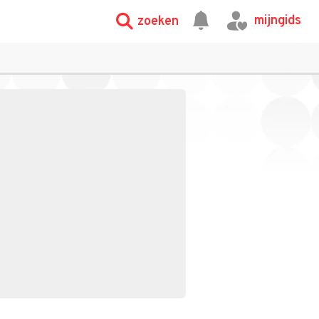
mijngids
zoeken