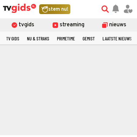
stem nu!
tvgids
streaming
nieuws
TV GIDS
NU & STRAKS
PRIMETIME
GEMIST
LAATSTE NIEUWS