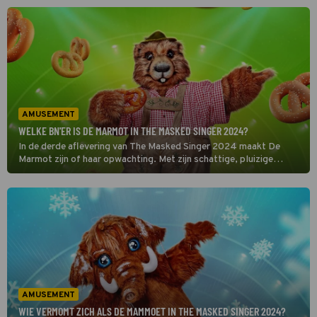
blikvanger. Maar wie schuilt er achter dit levendige, bouncende
dier? [ONTHULD]
AMUSEMENT
WELKE BN'ER IS DE MARMOT IN THE MASKED SINGER 2024?
In de derde aflevering van The Masked Singer 2024 maakt De
Marmot zijn of haar opwachting. Met zijn schattige, pluizige
voorkomen weet dit masker vast meteen alle ogen op zich gericht
te krijgen. Maar wie zit er eigenlijk achter dit waakzame en
voorzichtige dier? [ONTHULD]
AMUSEMENT
WIE VERMOMT ZICH ALS DE MAMMOET IN THE MASKED SINGER 2024?