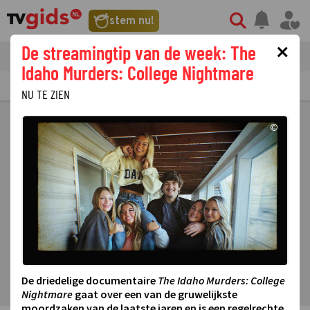
stem nu!
×
De streamingtip van de week: The
tvgids
streaming
nieuws
Idaho Murders: College Nightmare
TV GIDS
NU & STRAKS
PRIMETIME
GEMIST
LAATSTE NIEUWS
NU TE ZIEN
©
De driedelige documentaire
The Idaho Murders: College
Nightmare
gaat over een van de gruwelijkste
moordzaken van de laatste jaren en is een regelrechte