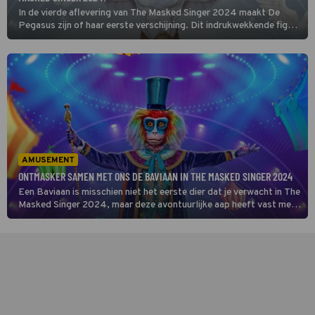
In de vierde aflevering van The Masked Singer 2024 maakt De
Pegasus zijn of haar eerste verschijning. Dit indrukwekkende figuur
met zijn vooral witte en gouden verschijning, brengt meteen een
vleugje magie en mysterie met zich mee. Maar wie schuilt er achter
de vleugels van dit paard? [ONTHULD]
AMUSEMENT
ONTMASKER SAMEN MET ONS DE BAVIAAN IN THE MASKED SINGER 2024
Een Baviaan is misschien niet het eerste dier dat je verwacht in The
Masked Singer 2024, maar deze avontuurlijke aap heeft vast meer
in petto dan alleen gekke capriolen. Misschien wel een verrassend
goede stem? We kunnen het alleen maar hopen! [ONTHULD]