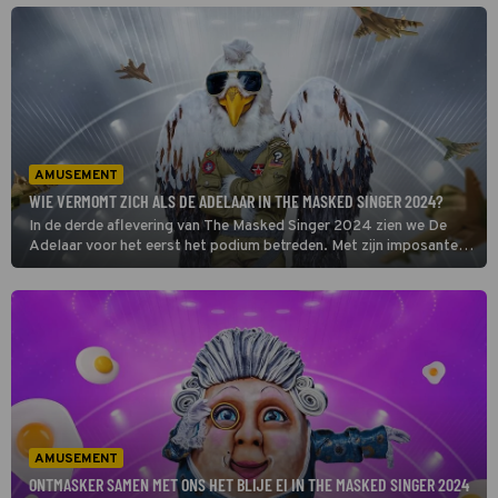
[ONTHULD]
AMUSEMENT
WIE VERMOMT ZICH ALS DE ADELAAR IN THE MASKED SINGER 2024?
In de derde aflevering van The Masked Singer 2024 zien we De
Adelaar voor het eerst het podium betreden. Met zijn imposante
verschijning en krachtige uitstraling is dit pak er eentje dat meteen
indruk maakt. Maar de vraag blijft: welke BN’er vliegt hier in het
rond? [ONTHULD]
AMUSEMENT
ONTMASKER SAMEN MET ONS HET BLIJE EI IN THE MASKED SINGER 2024