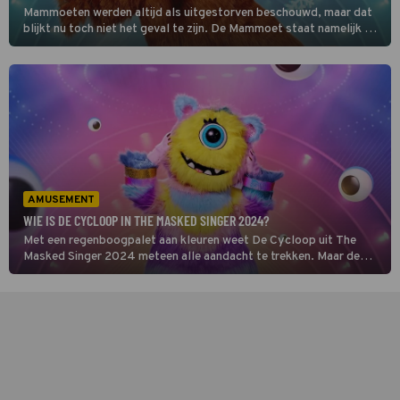
Mammoeten werden altijd als uitgestorven beschouwd, maar dat
blijkt nu toch niet het geval te zijn. De Mammoet staat namelijk op
het punt het podium van The Masked Singer 2024 te
betreden. Alleen om wie gaat het hier nu eigenlijk? [ONTHULD]
AMUSEMENT
WIE IS DE CYCLOOP IN THE MASKED SINGER 2024?
Met een regenboogpalet aan kleuren weet De Cycloop uit The
Masked Singer 2024 meteen alle aandacht te trekken. Maar de
vraag blijft: welke BN’er schuilt er achter dit opvallende masker?
[ONTHULD]