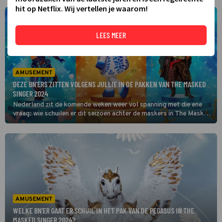
hit op Netflix. Wij vertellen je waarom!
LEES MEER
AMUSEMENT
DEZE BN'ERS ZITTEN VOLGENS JULLIE IN DE PAKKEN VAN THE MASKED
SINGER 2024
Nederland zit de komende weken weer vol spanning met die ene
vraag: wie schuilen er dit seizoen achter de maskers in The Masked
Singer 2024? Om het raden iets eenvoudiger te maken, zetten we
in dit artikel de meest genoemde namen per karakter voor je op
een rij.
AMUSEMENT
WELKE BN'ER GAAT ER SCHUIL IN HET PAK VAN DE PEGASUS IN THE
MASKED SINGER 2024?