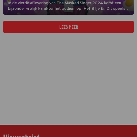
In de vierde aflevering van The Masked Singer 2024 komt een
bijzonder vrolijk karakter het podium op: Het Blije Ei. Dit speelse
figuur met een opvallend kapsel in de stijl van Lodewijk XVI steelt
meteen de show. Maar om welke BN'er gaat het hier eigenlijk?
[ONTHULD]
LEES MEER