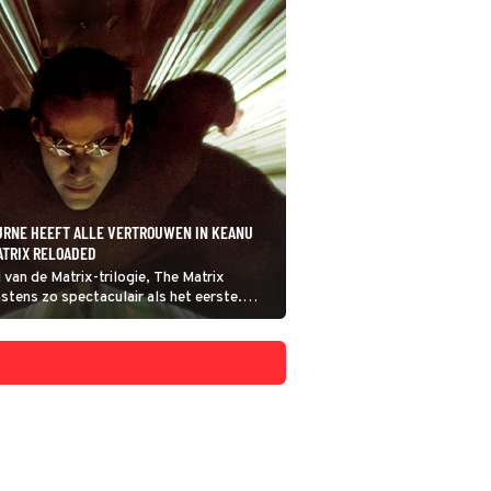
URNE HEEFT ALLE VERTROUWEN IN KEANU
ATRIX RELOADED
van de Matrix-trilogie, The Matrix
stens zo spectaculair als het eerste.
ant de fans hebben vier jaar op dit
 wachten.