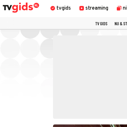
tvgids
streaming
n
TV GIDS
NU & S