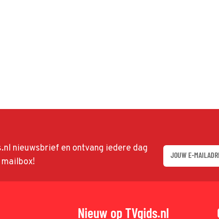
ds.nl nieuwsbrief en ontvang iedere dag
w mailbox!
Nieuw op TVgids.nl