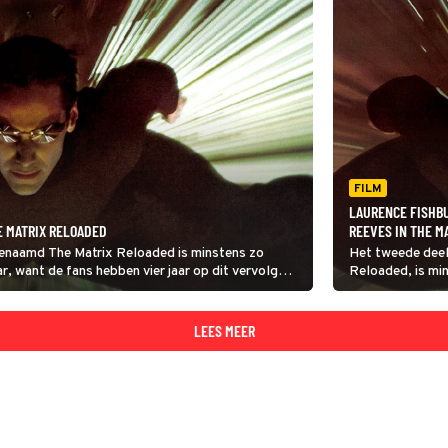
FILM
LAURENCE FISHB
E MATRIX RELOADED
REEVES IN THE M
 genaamd The Matrix Reloaded is minstens zo
Het tweede deel 
r, want de fans hebben vier jaar op dit vervolg
Reloaded, is min
Gelukkig maar, w
vervolg moeten
LEES MEER