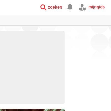
mijngids
zoeken