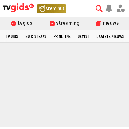
stem nu!
tvgids
streaming
nieuws
TV GIDS
NU & STRAKS
PRIMETIME
GEMIST
LAATSTE NIEUWS