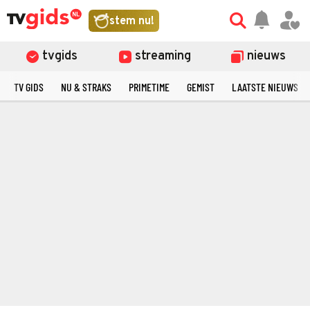
stem nu!
tvgids
streaming
nieuws
TV GIDS
NU & STRAKS
PRIMETIME
GEMIST
LAATSTE NIEUWS