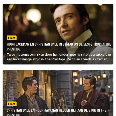
FILM
HUGH JACKMAN EN CHRISTIAN BALE IN STRIJD OM DE BESTE TRUC IN THE
PRESTIGE
Twee illusionisten raken door hun onderlinge rivaliteit verwikkeld in
een levenslange strijd in The Prestige. Ze halen steeds extremere
en gevaarlijkere truken uit om elkaar af te troeven.
FILM
CHRISTIAN BALE EN HUGH JACKMAN HEBBEN HET AAN DE STOK IN THE
PRESTIGE