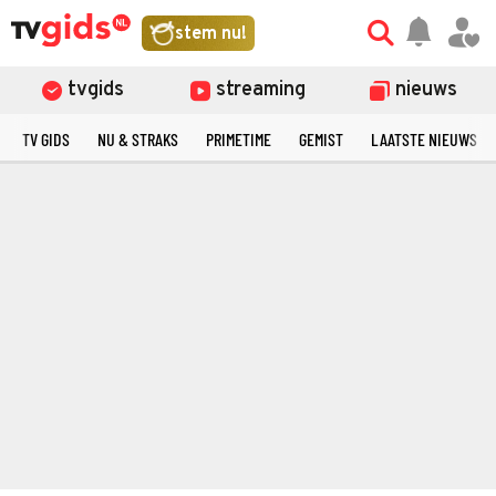
stem nu!
tvgids
streaming
nieuws
TV GIDS
NU & STRAKS
PRIMETIME
GEMIST
LAATSTE NIEUWS