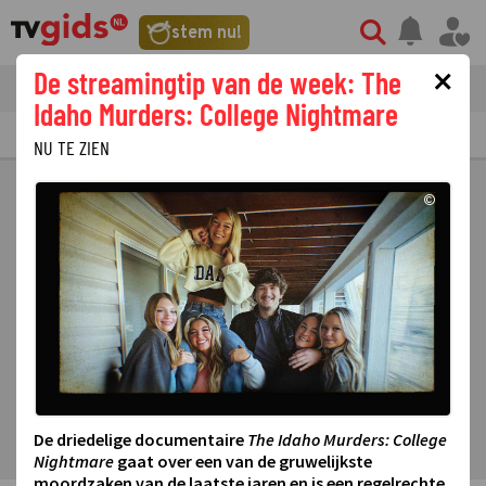
stem nu!
×
De streamingtip van de week: The
tvgids
streaming
nieuws
Idaho Murders: College Nightmare
TV GIDS
NU & STRAKS
PRIMETIME
GEMIST
LAATSTE NIEUWS
NU TE ZIEN
©
De driedelige documentaire
The Idaho Murders: College
Nightmare
gaat over een van de gruwelijkste
moordzaken van de laatste jaren en is een regelrechte