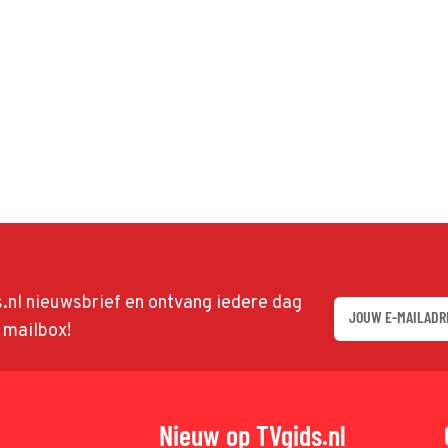
ds.nl nieuwsbrief en ontvang iedere dag
w mailbox!
Nieuw op TVgids.nl