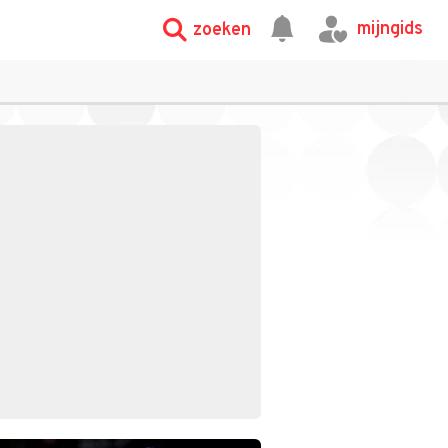
mijngids
zoeken