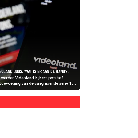
OLAND BOOS: 'WAT IS ER AAN DE HAND?!'
werden Videoland-kijkers positief
toevoeging van de aangrijpende serie The
schwitz aan het aanbod van de
 maar die blijdschap was van korte duur.