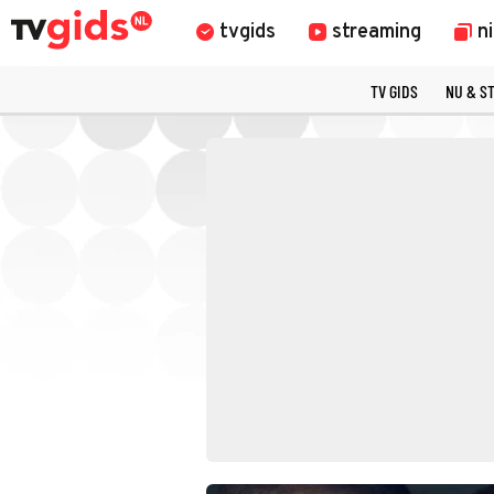
tvgids
streaming
n
TV GIDS
NU & S