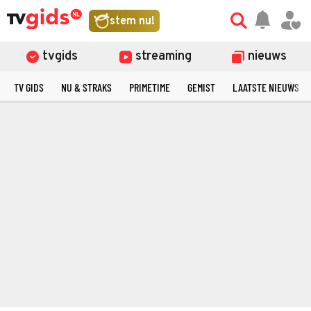
stem nu!
tvgids
streaming
nieuws
TV GIDS
NU & STRAKS
PRIMETIME
GEMIST
LAATSTE NIEUWS