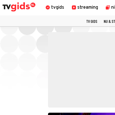
tvgids
streaming
n
TV GIDS
NU & S