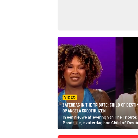
VIDEO
ZATERDAG IN THE TRIBUTE: CHILD OF DEST
OP ANGELA GROOTHUIZEN
In een nieuwe aflevering van The Tribute:
Bands zie je zaterdag hoe Child of Desti
tributeband van Destiny's Child, indruk 
Angela Groothuizen met hun versie van B