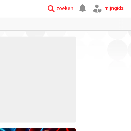
mijngids
zoeken