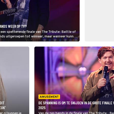
BANDS WEER OP TV?
een spetterende finale van The Tribute: Battle of
ands uitgeroepen tot winnaar, maar wanneer kunnen
s op tv en start het nieuwe seizoen van het
AMUSEMENT
DIT
DE SPANNING IS OM TE SNIJDEN IN DE GROTE FINALE 
EUK'
2025
er.nl kunnen je
Van de zes bands in de finale van The Tribute - Bat