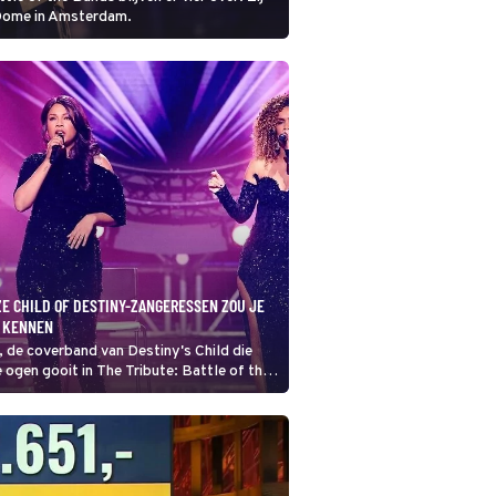
 Dome in Amsterdam.
ZE CHILD OF DESTINY-ZANGERESSEN ZOU JE
 KENNEN
, de coverband van Destiny's Child die
ogen gooit in The Tribute: Battle of the
uit drie zangeressen en twee daarvan zou
nnen kennen uit andere programma's. Om