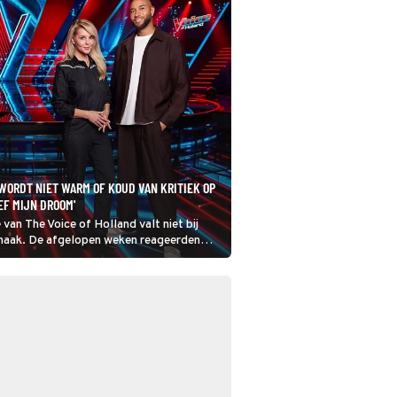
WORDT NIET WARM OF KOUD VAN KRITIEK OP
EEF MIJN DROOM'
 van The Voice of Holland valt niet bij
smaak. De afgelopen weken reageerden
 al te positief op de zangkwaliteiten en op
jury. Edson da Graça presenteert deze
erst en reageert op de kritieken.