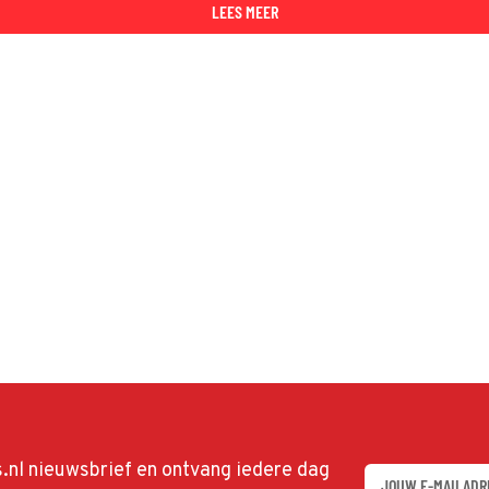
ega Spike
LEES MEER
.
ds.nl nieuwsbrief en ontvang iedere dag