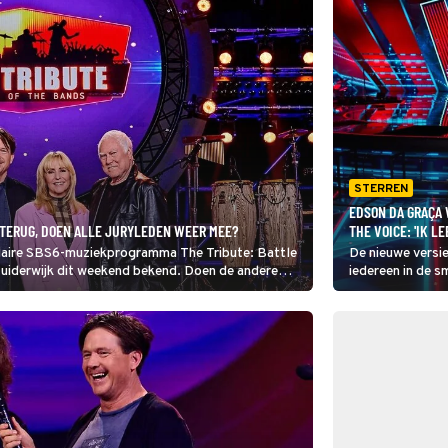
STERREN
EDSON DA GRAÇA 
T TERUG, DOEN ALLE JURYLEDEN WEER MEE?
THE VOICE: 'IK L
ulaire SBS6-muziekprogramma The Tribute: Battle
De nieuwe versie
Zuiderwijk dit weekend bekend. Doen de andere
iedereen in de 
r.
kijkers op X niet
de chemie in de 
editie voor het e