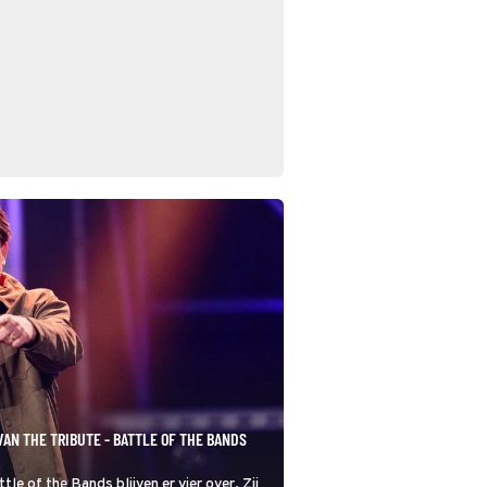
VAN THE TRIBUTE - BATTLE OF THE BANDS
tle of the Bands blijven er vier over. Zij