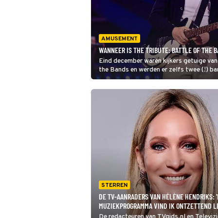
AMUSEMENT
WANNEER IS THE TRIBUTE: BATTLE OF THE 
Eind december waren kijkers getuige van 
the Bands en werden er zelfs twee (!) b
we weer genieten van de beste coverband
SBS6-programma?
STERREN
DE TV-AANRADERS VAN HÉLÈNE HENDRIKS: '
MUZIEKPROGRAMMA VIND IK ONTZETTEND L
De redacteuren van TVgids.nl en Televizi