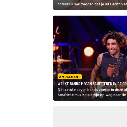
natuurlijk wel zeggen dat je iets echt ni
maar nóg leuker is om het rechtstreeks v
zelf te horen. Vandaag is het de beurt a
Hendriks.
AMUSEMENT
WELKE BANDS MOGEN SCHITTEREN IN DE GRO
De laatste zeven bands voeren in deze af
fanatieke muzikale strijd op weg naar de
finale van volgende week worden de zang
verrast.