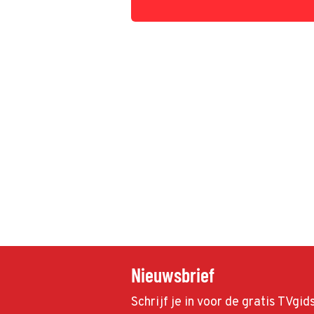
ben gewoon trots op jullie.' En haar coll
geniet dan weer enorm van Kiss Alive '75
Nieuwsbrief
Schrijf je in voor de gratis TVgi