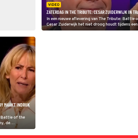
VIDEO
ZATERDAG IN THE TRIBUTE: CESAR ZUIDERWIJK IN T
In een nieuwe aflevering van The Tribute: Battle 
Cesar Zuiderwijk het niet droog houdt tijdens ee
tributeband van de Golden Earring.
INY MAAKT INDRUK
 Battle of the
ny, de
maakt op jurylid
ootylicious: 'Ik