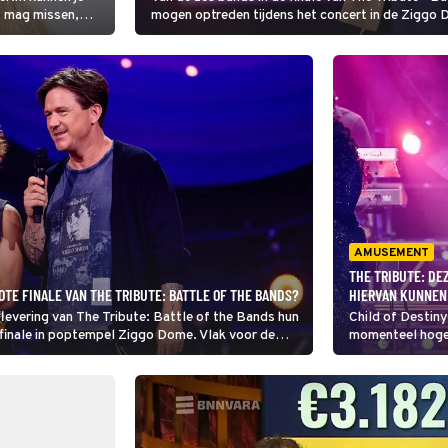
et mag missen,
mogen optreden tijdens het concert in de Ziggo
an de tv-sterren
an Hélène
AMUSEMENT
THE TRIBUTE: DE
TE FINALE VAN THE TRIBUTE: BATTLE OF THE BANDS?
HIERVAN KUNNEN
levering van The Tribute: Battle of the Bands hun
Child of Destiny
 finale in poptempel Ziggo Dome. Vlak voor de
momenteel hoge 
ers en muzikanten op een bijzondere manier
Bands, bestaat 
je heel goed ku
wie gaat het?