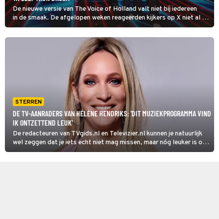
De nieuwe versie van The Voice of Holland valt niet bij iedereen
in de smaak. De afgelopen weken reageerden kijkers op X niet al te
positief op de zangkwaliteiten en op de chemie in de jury. Edson
da Graça presenteert deze editie voor het eerst en reageert op de
kritieken.
STERREN
DE TV-AANRADERS VAN HÉLÈNE HENDRIKS: 'DIT MUZIEKPROGRAMMA VIND
IK ONTZETTEND LEUK'
De redacteuren van TVgids.nl en Televizier.nl kunnen je natuurlijk
wel zeggen dat je iets echt niet mag missen, maar nóg leuker is om
het rechtstreeks van de tv-sterren zelf te horen. Vandaag is het de
beurt aan Hélène Hendriks.