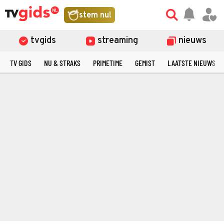
stem nu!
tvgids
streaming
nieuws
TV GIDS
NU & STRAKS
PRIMETIME
GEMIST
LAATSTE NIEUWS