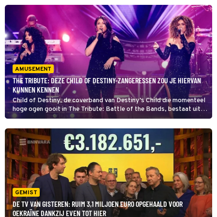
AMUSEMENT
THE TRIBUTE: DEZE CHILD OF DESTINY-ZANGERESSEN ZOU JE HIERVAN
KUNNEN KENNEN
Child of Destiny, de coverband van Destiny's Child die momenteel
hoge ogen gooit in The Tribute: Battle of the Bands, bestaat uit
drie zangeressen en twee daarvan zou je heel goed kunnen kennen
uit andere programma's. Om wie gaat het?
GEMIST
DE TV VAN GISTEREN: RUIM 3,1 MILJOEN EURO OPGEHAALD VOOR
OEKRAÏNE DANKZIJ EVEN TOT HIER