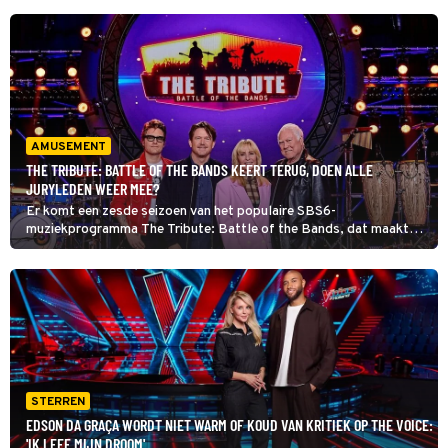
AMUSEMENT
THE TRIBUTE: BATTLE OF THE BANDS KEERT TERUG, DOEN ALLE
JURYLEDEN WEER MEE?
Er komt een zesde seizoen van het populaire SBS6-
muziekprogramma The Tribute: Battle of the Bands, dat maakte
jurylid Cesar Zuiderwijk dit weekend bekend. Doen de andere
juryleden ook weer mee? Lees snel verder.
STERREN
EDSON DA GRAÇA WORDT NIET WARM OF KOUD VAN KRITIEK OP THE VOICE:
'IK LEEF MIJN DROOM'