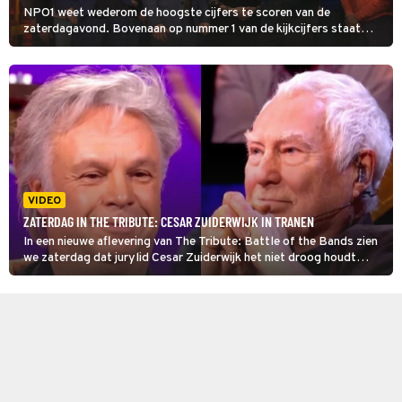
NPO1 weet wederom de hoogste cijfers te scoren van de
zaterdagavond. Bovenaan op nummer 1 van de kijkcijfers staat
Even Tot Hier met 1,7 miljoen. En de heren halen 3,1 miljoen op voor
het goede doel.
VIDEO
ZATERDAG IN THE TRIBUTE: CESAR ZUIDERWIJK IN TRANEN
In een nieuwe aflevering van The Tribute: Battle of the Bands zien
we zaterdag dat jurylid Cesar Zuiderwijk het niet droog houdt
tijdens een optreden van Coming on Strong, de tributeband van de
Golden Earring.