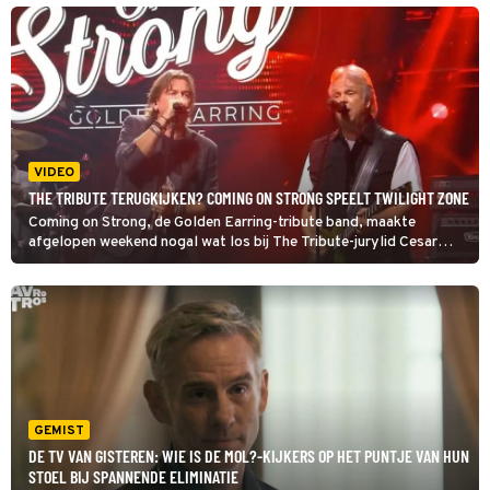
van Bootylicious: 'Ik ben gewoon trots op jullie.' En haar collega
Spike geniet dan weer enorm van Kiss Alive '75.
VIDEO
THE TRIBUTE TERUGKIJKEN? COMING ON STRONG SPEELT TWILIGHT ZONE
Coming on Strong, de Golden Earring-tribute band, maakte
afgelopen weekend nogal wat los bij The Tribute-jurylid Cesar
Zuiderwijk. Die verafschuwde het gezwaai van de zanger. De band
mocht echter wel door naar de volgende ronde dus genoeg reden
om hun vertolking van Twilight Zone nog eens terug te kijken.
GEMIST
DE TV VAN GISTEREN: WIE IS DE MOL?-KIJKERS OP HET PUNTJE VAN HUN
STOEL BIJ SPANNENDE ELIMINATIE