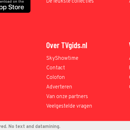
De leukste collecties
Over TVgids.nl
SkyShowtime
Contact
Colofon
Adverteren
Van onze partners
Veelgestelde vragen
ved. No text and datamining.