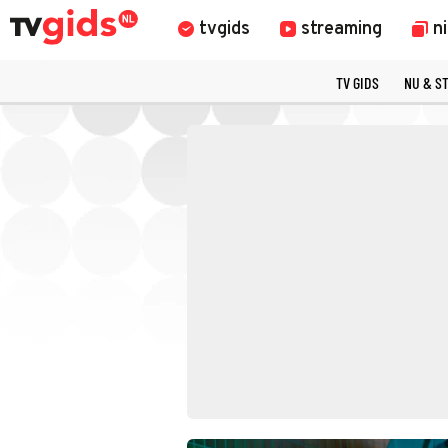
tvgids
streaming
n
TV GIDS
NU & S