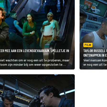
FILM
EER MEE AAN EEN LEVENSGEVAARLIJK SPELLETJE IN
TAYLOR RUSSELL 
ONTSNAPPEN IN 
iet wachten om er nog een uit te proberen, maar
Veel mensen kun
oom zijn minder blij om weer opgesloten te
er nog een uit t
en?
horrorfilm Esca
opgesloten te w