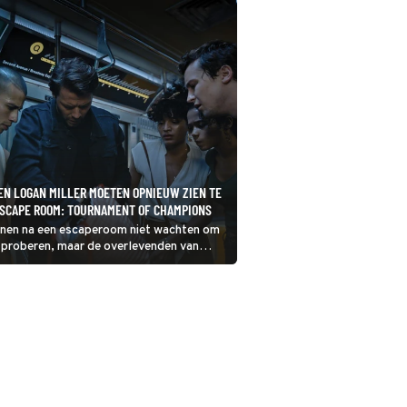
EN LOGAN MILLER MOETEN OPNIEUW ZIEN TE
ESCAPE ROOM: TOURNAMENT OF CHAMPIONS
nen na een escaperoom niet wachten om
e proberen, maar de overlevenden van
pe Room zijn minder blij om weer
orden. Weten ze opnieuw te ontsnappen?