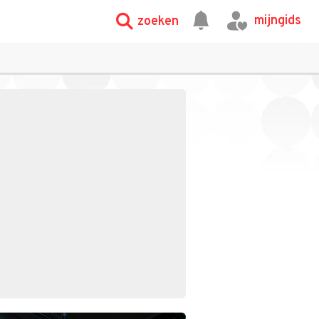
mijngids
zoeken