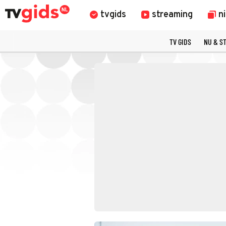
tvgids
streaming
n
TV GIDS
NU & S