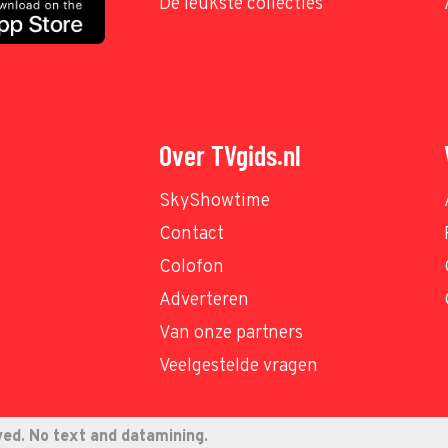
De leukste collecties
Over TVgids.nl
SkyShowtime
Contact
Colofon
Adverteren
Van onze partners
Veelgestelde vragen
ved. No text and datamining.