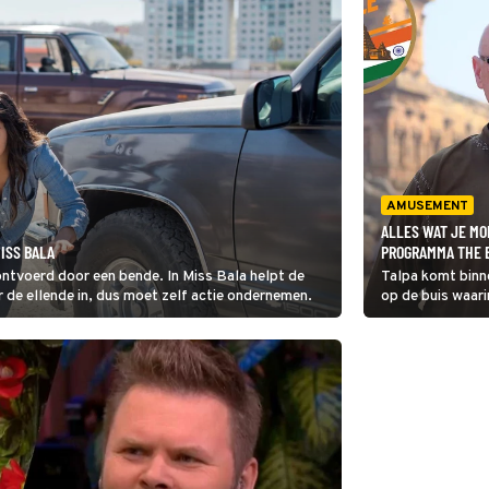
AMUSEMENT
ALLES WAT JE MO
ISS BALA
PROGRAMMA THE 
ontvoerd door een bende. In Miss Bala helpt de
Talpa komt bin
r de ellende in, dus moet zelf actie ondernemen.
op de buis waari
kunnen we verwa
mee en wanneer is
moet weten!