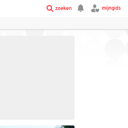
mijngids
zoeken