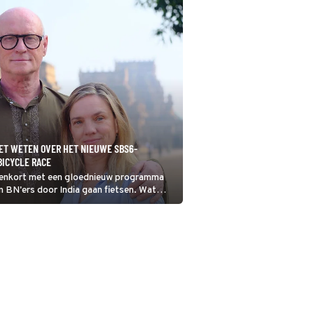
ET WETEN OVER HET NIEUWE SBS6-
BICYCLE RACE
nenkort met een gloednieuw programma
n BN'ers door India gaan fietsen. Wat
chten van deze nieuwe show, wie doen er
 het te zien? Wij vertellen je alles wat je