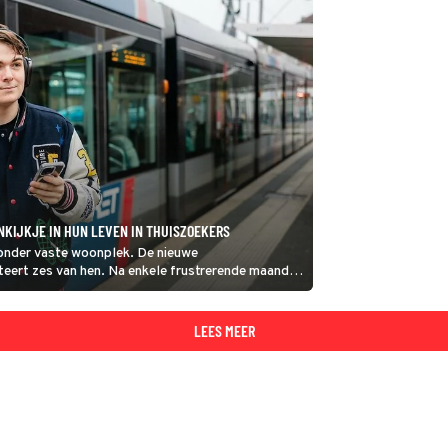
KIJKJE IN HUN LEVEN IN THUISZOEKERS
zonder vaste woonplek. De nieuwe
teert zes van hen. Na enkele frustrerende maanden
aardoor hij op papier weer bestaat.
LEES MEER