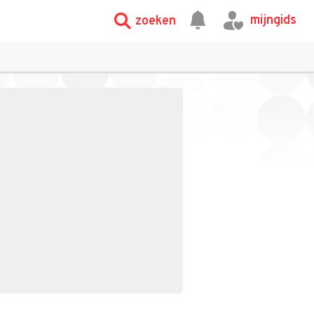
mijngids
zoeken