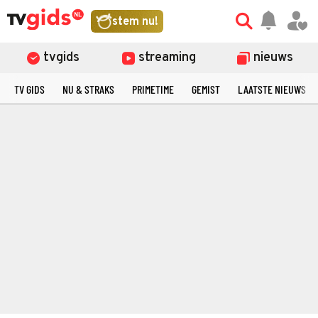
stem nu!
tvgids
streaming
nieuws
TV GIDS
NU & STRAKS
PRIMETIME
GEMIST
LAATSTE NIEUWS