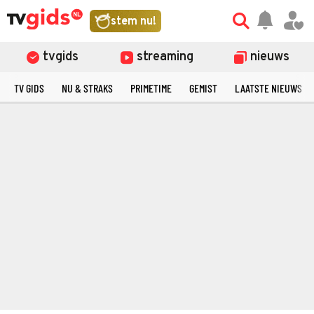
stem nu!
tvgids
streaming
nieuws
TV GIDS
NU & STRAKS
PRIMETIME
GEMIST
LAATSTE NIEUWS