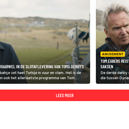
AMUSEMENT
TOM EGBERS REIS
S VAARWEL IN DE SLOTAFLEVERING VAN TOMS DERBY'S
SAKSEN
ahçe zet heel Turkije in vuur en vlam. Het is de
De derde derby 
 en ook het allerlaatste programma van Tom
die tussen Dyna
rensoverschrijdend gedrag.
een potje op het
fans is de Sakse
LEES MEER