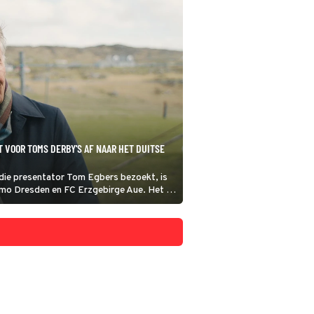
T VOOR TOMS DERBY'S AF NAAR HET DUITSE
die presentator Tom Egbers bezoekt, is
mo Dresden en FC Erzgebirge Aue. Het is
 derde niveau in Duitsland, maar voor de
n Derby de wedstrijd van het jaar.