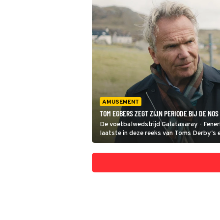
AMUSEMENT
TOM EGBERS ZEGT ZIJN PERIODE BIJ DE NO
De voetbalwedstrijd Galatasaray - Fenerb
laatste in deze reeks van Toms Derby's
Egbers, die in opspraak kwam vanwege g