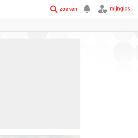
mijngids
zoeken