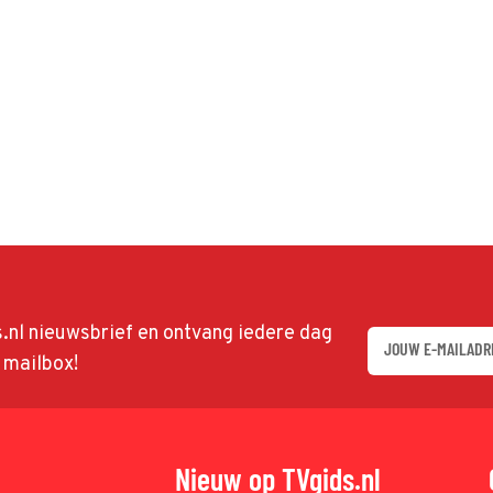
ds.nl nieuwsbrief en ontvang iedere dag
w mailbox!
Nieuw op TVgids.nl