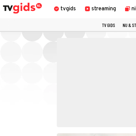
tvgids
streaming
n
TV GIDS
NU & S