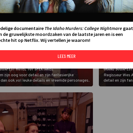
edelige documentaire
The Idaho Murders: College Nightmare
gaat
n de gruwelijkste moordzaken van de laatste jaren en is een
chte hit op Netflix. Wij vertellen je waarom!
LEES MEER
FILM
HET WORDT RALPH
UDAPEST HOTEL TOT SPEKTAKEL
GRAND BUDAPEST
ijn oog voor detail en zijn fantasierijke
Regisseur Wes A
 dan ook vol leuke details en vreemde personages.
detail en zijn f
Hotel zit dan oo
personages.