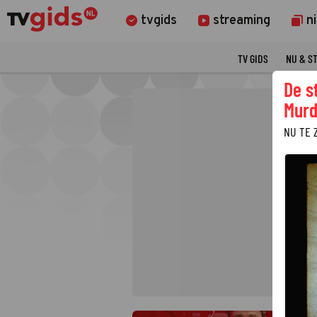
tvgids
streaming
n
TV GIDS
NU & S
De s
Murd
NU TE 