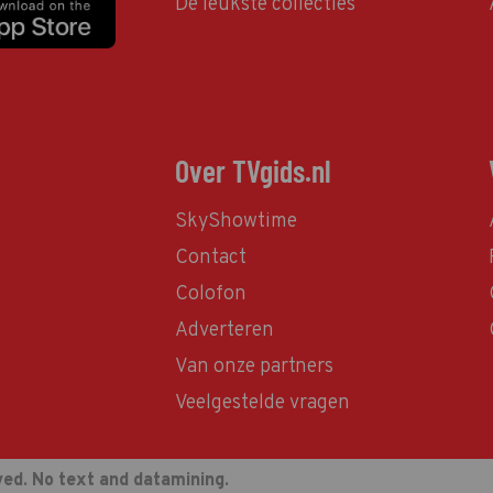
De leukste collecties
Over TVgids.nl
SkyShowtime
Contact
Colofon
Adverteren
Van onze partners
Veelgestelde vragen
ved. No text and datamining.