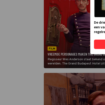
De dri
een va
regelre
FILM
VREEMDE PERSONAGES MAKEN THE GRAND B
Regisseur Wes Anderson staat bekend om z
werelden. The Grand Budapest Hotel zit