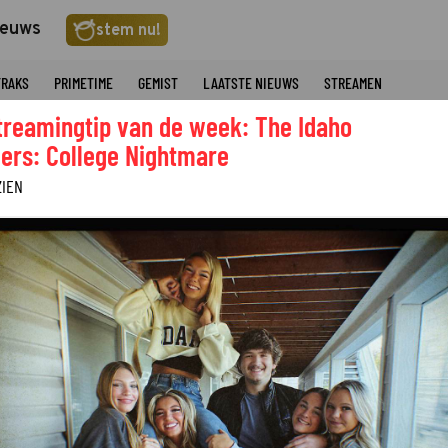
ieuws
stem nu!
TRAKS
PRIMETIME
GEMIST
LAATSTE NIEUWS
STREAMEN
treamingtip van de week: The Idaho
ers: College Nightmare
ZIEN