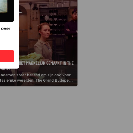
 over
 FIENNES NIET MAKKELIJK GEMAAKT IN THE
 HOTEL
nderson staat bekend om zijn oog voor
antasierijke werelden. The Grand Budapest
k vol leuke details en vreemde