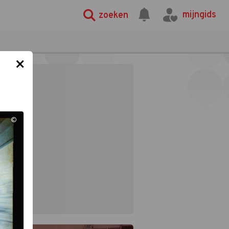
mijngids
zoeken
×
©