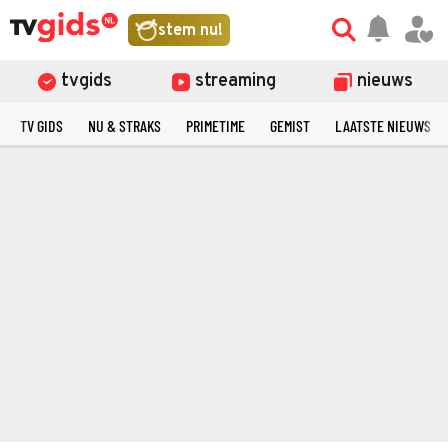
stem nu!
tvgids
streaming
nieuws
TV GIDS
NU & STRAKS
PRIMETIME
GEMIST
LAATSTE NIEUWS