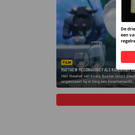
De dri
een va
regelre
FILM
MATTHEW MCCONAUGHEY ALS KOALA MET EEN
Het theater van koala Buster loopt slech
organiseert hij in Sing een talentenjacht.