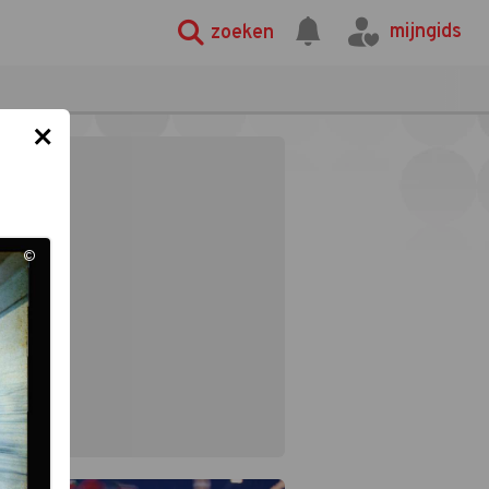
mijngids
zoeken
×
©