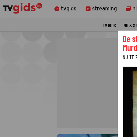
tvgids
streaming
n
TV GIDS
NU & S
De s
Murd
NU TE 