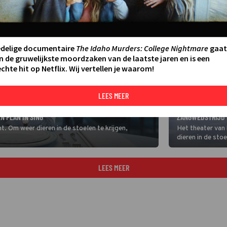
edelige documentaire
The Idaho Murders: College Nightmare
gaat
n de gruwelijkste moordzaken van de laatste jaren en is een
chte hit op Netflix. Wij vertellen je waarom!
LEES MEER
FILM
MATTHEW MCCONA
 PLAN IN SING
ZANGWEDSTRIJD 
t. Om weer dieren in de stoelen te krijgen,
Het theater van
dieren in de stoe
talentenjacht.
LEES MEER