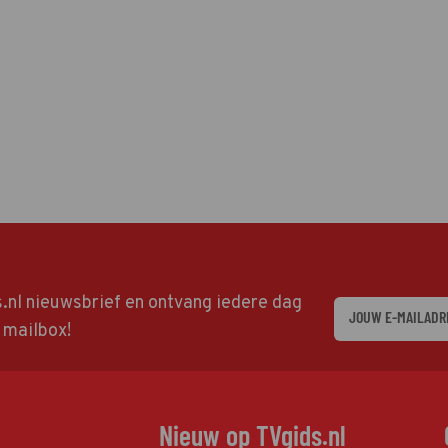
ds.nl nieuwsbrief en ontvang iedere dag
w mailbox!
Nieuw op TVgids.nl