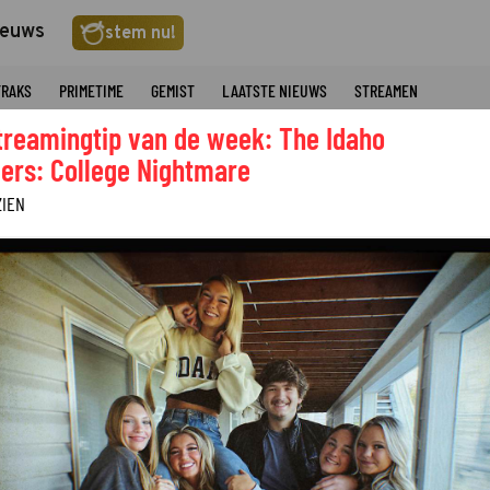
ieuws
stem nu!
TRAKS
PRIMETIME
GEMIST
LAATSTE NIEUWS
STREAMEN
treamingtip van de week: The Idaho
ers: College Nightmare
ZIEN