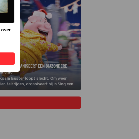
 over
UGHEY ORGANISEERT EEN BIJZONDERE
IN SING
 koala Buster loopt slecht. Om weer
len te krijgen, organiseert hij in Sing een