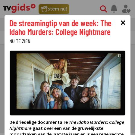
stem nu!
×
De streamingtip van de week: The
tvgids
streaming
nieuws
Idaho Murders: College Nightmare
TV GIDS
NU & STRAKS
PRIMETIME
GEMIST
LAATSTE NIEUWS
NU TE ZIEN
©
De driedelige documentaire
The Idaho Murders: College
Nightmare
gaat over een van de gruwelijkste
moordzaken van de laatste jaren en is een regelrechte