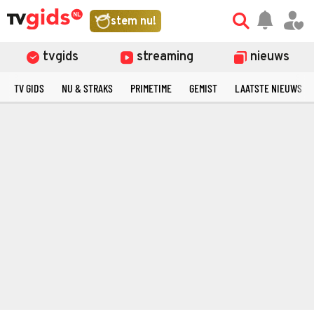
stem nu!
tvgids
streaming
nieuws
TV GIDS
NU & STRAKS
PRIMETIME
GEMIST
LAATSTE NIEUWS