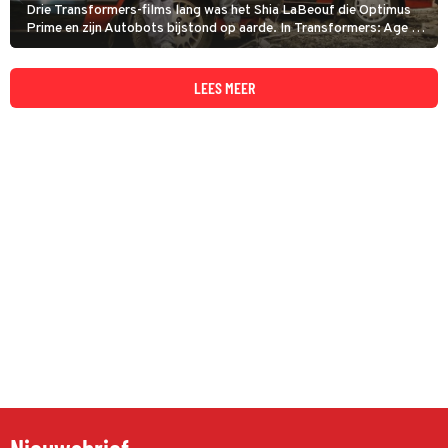
Drie Transformers-films lang was het Shia LaBeouf die Optimus
Prime en zijn Autobots bijstond op aarde. In Transformers: Age of
Extinction neemt Mark Wahlberg het van hem over.
LEES MEER