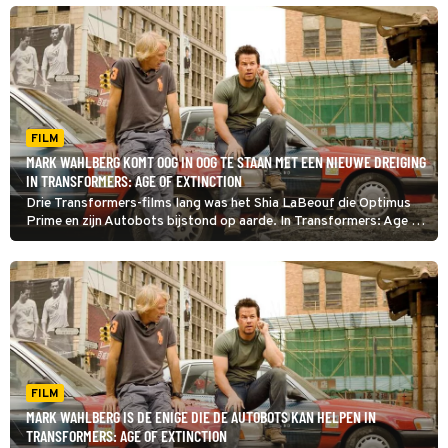
FILM
MARK WAHLBERG KOMT OOG IN OOG TE STAAN MET EEN NIEUWE DREIGING
IN TRANSFORMERS: AGE OF EXTINCTION
Drie Transformers-films lang was het Shia LaBeouf die Optimus
Prime en zijn Autobots bijstond op aarde. In Transformers: Age of
Extinction neemt Mark Wahlberg het van hem over.
FILM
MARK WAHLBERG IS DE ENIGE DIE DE AUTOBOTS KAN HELPEN IN
TRANSFORMERS: AGE OF EXTINCTION