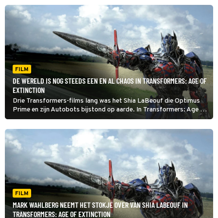
FILM
DE WERELD IS NOG STEEDS EEN EN AL CHAOS IN TRANSFORMERS: AGE OF
EXTINCTION
Drie Transformers-films lang was het Shia LaBeouf die Optimus
Prime en zijn Autobots bijstond op aarde. In Transformers: Age of
Extinction neemt Mark Wahlberg het van hem over.
FILM
MARK WAHLBERG NEEMT HET STOKJE OVER VAN SHIA LABEOUF IN
TRANSFORMERS: AGE OF EXTINCTION