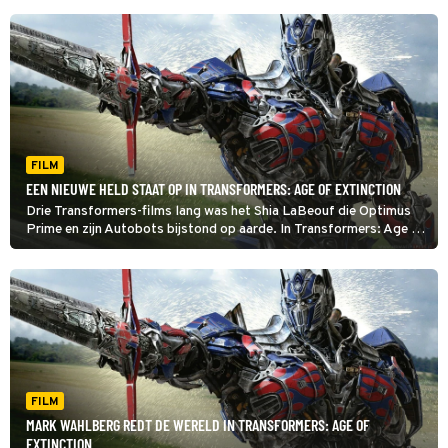
FILM
EEN NIEUWE HELD STAAT OP IN TRANSFORMERS: AGE OF EXTINCTION
Drie Transformers-films lang was het Shia LaBeouf die Optimus
Prime en zijn Autobots bijstond op aarde. In Transformers: Age of
Extinction neemt Mark Wahlberg het van hem over.
FILM
MARK WAHLBERG REDT DE WERELD IN TRANSFORMERS: AGE OF
EXTINCTION