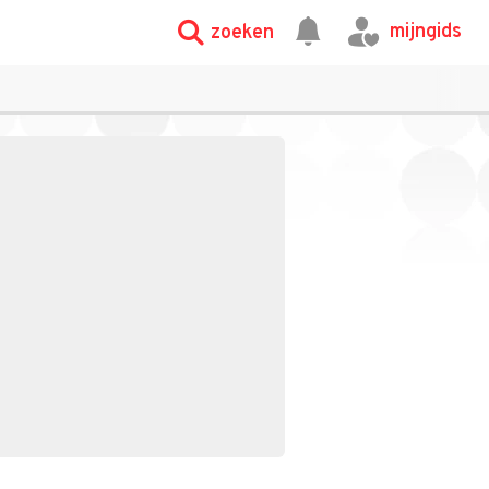
mijngids
zoeken