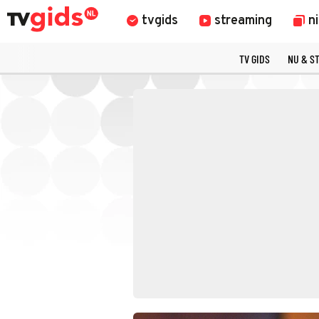
tvgids
streaming
n
TV GIDS
NU & S