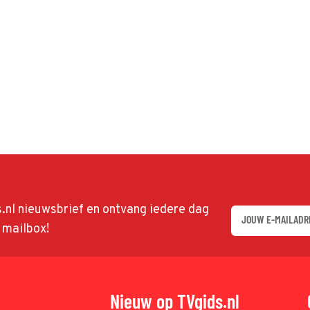
ds.nl nieuwsbrief en ontvang iedere dag
w mailbox!
Nieuw op TVgids.nl