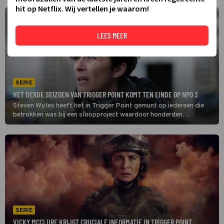
hit op Netflix. Wij vertellen je waarom!
LEES MEER
SERIE
HET DERDE SEIZOEN VAN TRIGGER POINT KOMT TEN EINDE OP NPO 3
Steven Wyles heeft het in Trigger Point gemunt op iedereen die
betrokken was bij een sloopproject waardoor honderden
medewerkers kanker kregen. Lana Washington probeert de
bommenlegger te stoppen voordat hij zijn laatste plan uitvoert.
SERIE
VICKY MCCLURE KRIJGT CRUCIALE INFORMATIE IN TRIGGER POINT