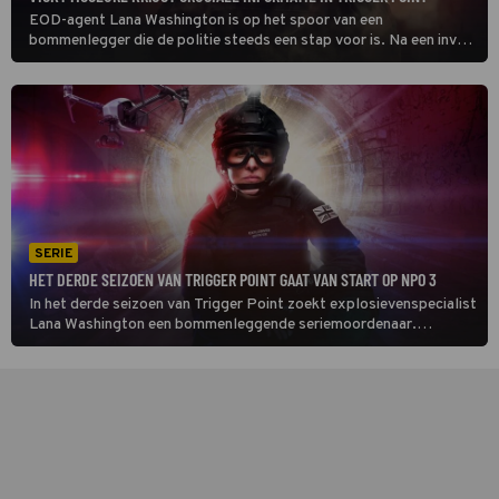
EOD-agent Lana Washington is op het spoor van een
bommenlegger die de politie steeds een stap voor is. Na een inval
bij Ewan Knox kan deze als verdachte worden geschrapt. Wel
heeft hij waardevolle informatie voor Lana in Trigger Point.
SERIE
HET DERDE SEIZOEN VAN TRIGGER POINT GAAT VAN START OP NPO 3
In het derde seizoen van Trigger Point zoekt explosievenspecialist
Lana Washington een bommenleggende seriemoordenaar.
Ondertussen worstelt ze met wat ze allemaal voor verschrikkelijks
heeft gezien en heeft ze problemen met haar gehoor.