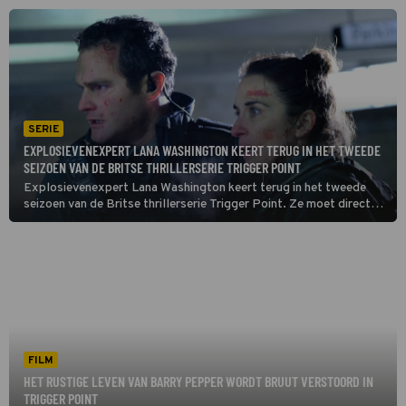
SERIE
EXPLOSIEVENEXPERT LANA WASHINGTON KEERT TERUG IN HET TWEEDE
SEIZOEN VAN DE BRITSE THRILLERSERIE TRIGGER POINT
Explosievenexpert Lana Washington keert terug in het tweede
seizoen van de Britse thrillerserie Trigger Point. Ze moet direct
weer aan de bak als terroristen een Londense elektriciteitscentrale
opblazen en de beelden online zetten.
FILM
HET RUSTIGE LEVEN VAN BARRY PEPPER WORDT BRUUT VERSTOORD IN
TRIGGER POINT