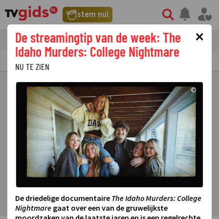
stem nu!
×
De streamingtip van de week: The
tvgids
streaming
nieuws
Idaho Murders: College Nightmare
TV GIDS
NU & STRAKS
PRIMETIME
GEMIST
LAATSTE NIEUWS
NU TE ZIEN
©
De driedelige documentaire
The Idaho Murders: College
Nightmare
gaat over een van de gruwelijkste
moordzaken van de laatste jaren en is een regelrechte