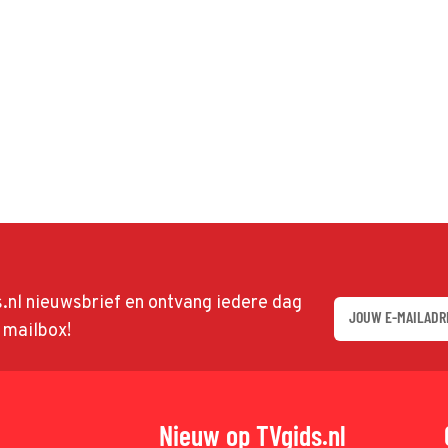
ds.nl nieuwsbrief en ontvang iedere dag
w mailbox!
Nieuw op TVgids.nl