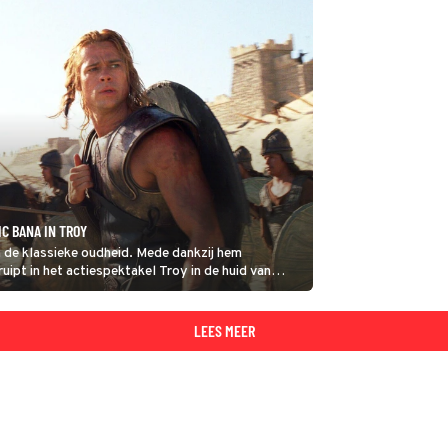
C BANA IN TROY
n de klassieke oudheid. Mede dankzij hem
uipt in het actiespektakel Troy in de huid van
LEES MEER