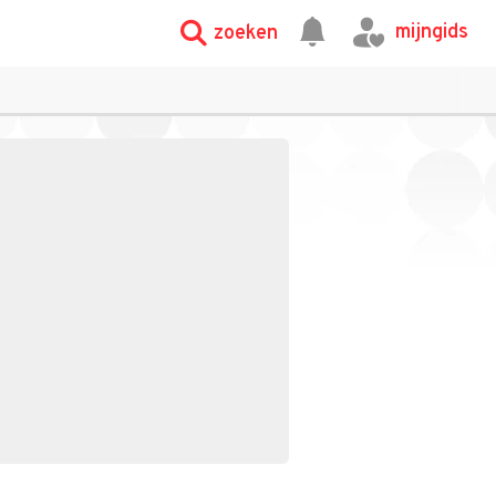
mijngids
zoeken