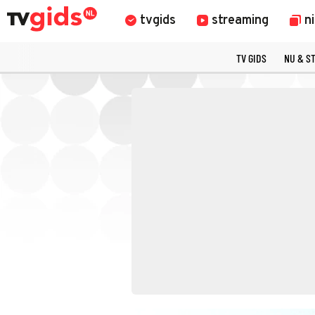
tvgids
streaming
n
TV GIDS
NU & S