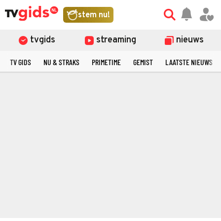
stem nu!
tvgids
streaming
nieuws
TV GIDS
NU & STRAKS
PRIMETIME
GEMIST
LAATSTE NIEUWS