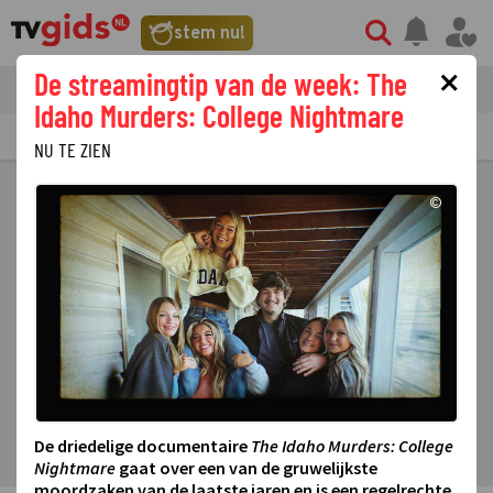
stem nu!
×
De streamingtip van de week: The
tvgids
streaming
nieuws
Idaho Murders: College Nightmare
TV GIDS
NU & STRAKS
PRIMETIME
GEMIST
LAATSTE NIEUWS
NU TE ZIEN
©
De driedelige documentaire
The Idaho Murders: College
Nightmare
gaat over een van de gruwelijkste
moordzaken van de laatste jaren en is een regelrechte