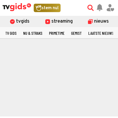
stem nu!
tvgids
streaming
nieuws
TV GIDS
NU & STRAKS
PRIMETIME
GEMIST
LAATSTE NIEUWS