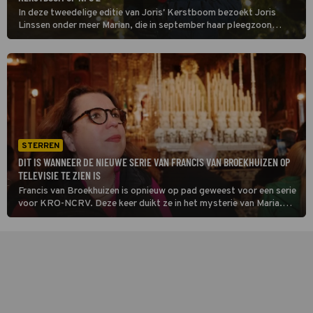
In deze tweedelige editie van Joris' Kerstboom bezoekt Joris
Linssen onder meer Marian, die in september haar pleegzoon
Jerryson verloor. Hij werd getroffen door een politiekogel. Ze
heeft verdriet, maar is ook steun en toeverlaat in de buurt.
STERREN
DIT IS WANNEER DE NIEUWE SERIE VAN FRANCIS VAN BROEKHUIZEN OP
TELEVISIE TE ZIEN IS
Francis van Broekhuizen is opnieuw op pad geweest voor een serie
voor KRO-NCRV. Deze keer duikt ze in het mysterie van Maria.
Inmiddels is duidelijk wanneer haar nieuwe serie op televisie
verschijnt.