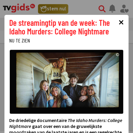
stem nu!
×
De streamingtip van de week: The
tvgids
streaming
nieuws
Idaho Murders: College Nightmare
TV GIDS
NU & STRAKS
PRIMETIME
GEMIST
LAATSTE NIEUWS
NU TE ZIEN
©
De driedelige documentaire
The Idaho Murders: College
Nightmare
gaat over een van de gruwelijkste
moordzaken van de laatste jaren en is een regelrechte