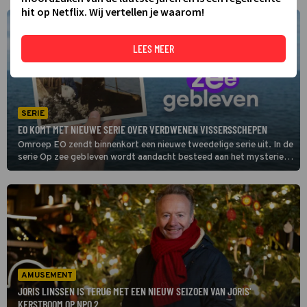
hit op Netflix. Wij vertellen je waarom!
LEES MEER
SERIE
EO KOMT MET NIEUWE SERIE OVER VERDWENEN VISSERSSCHEPEN
Omroep EO zendt binnenkort een nieuwe tweedelige serie uit. In de
serie Op zee gebleven wordt aandacht besteed aan het mysterie
rond de twee Nederlandse vissersschepen die jaren geleden van de
radar verdwenen.
AMUSEMENT
JORIS LINSSEN IS TERUG MET EEN NIEUW SEIZOEN VAN JORIS'
KERSTBOOM OP NPO 2