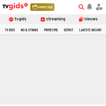
stem nu!
tvgids
streaming
nieuws
TV GIDS
NU & STRAKS
PRIMETIME
GEMIST
LAATSTE NIEUWS