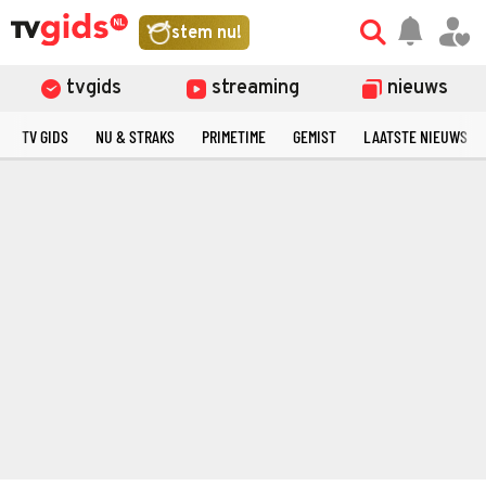
stem nu!
tvgids
streaming
nieuws
TV GIDS
NU & STRAKS
PRIMETIME
GEMIST
LAATSTE NIEUWS